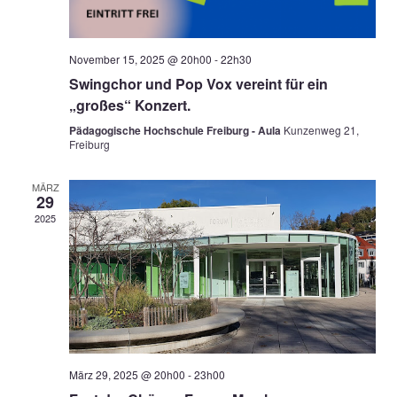
November 15, 2025 @ 20h00
-
22h30
Swingchor und Pop Vox vereint für ein
„großes“ Konzert.
Pädagogische Hochschule Freiburg - Aula
Kunzenweg 21,
Freiburg
MÄRZ
29
2025
März 29, 2025 @ 20h00
-
23h00