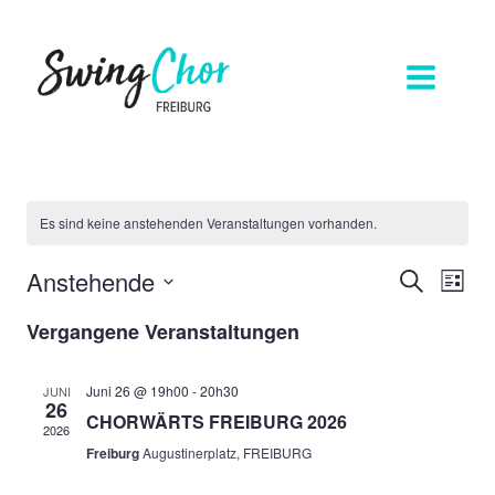
Zum
Inhalt
springen
Es sind keine anstehenden Veranstaltungen vorhanden.
Anstehende
Veran
Ver
Suche
Liste
Ans
Datum
Suche
Vergangene Veranstaltungen
wählen.
Nav
und
Juni 26 @ 19h00
-
20h30
JUNI
26
Ansich
CHORWÄRTS FREIBURG 2026
2026
Navig
Freiburg
Augustinerplatz, FREIBURG